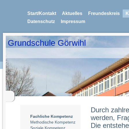
Start/Kontakt
Aktuelles
Freundeskreis
K
Datenschutz
Impressum
Grundschule Görwihl
Durch zahlre
Fachliche Kompetenz
werden, Frag
Methodische Kompetenz
Die entsteh
Soziale Kompetenz