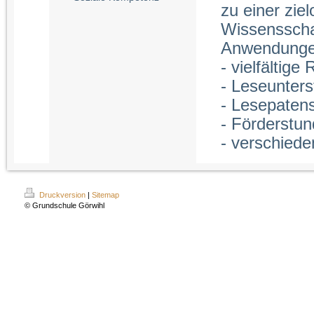
zu einer ziel
Wissensscha
Anwendungen 
- vielfältig
- Leseunter
- Lesepaten
- Förderstu
- verschied
Druckversion
|
Sitemap
© Grundschule Görwihl