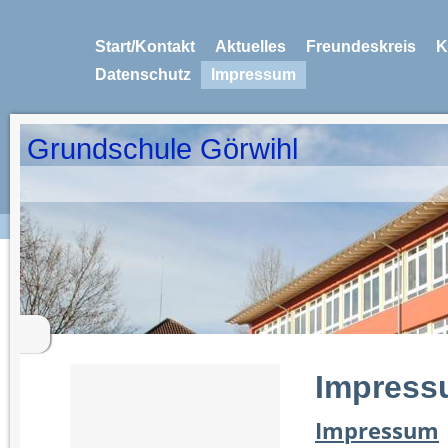
Start/Kontakt
Aktuelles
Freundeskreis
K
Datenschutz
Impressum
Grundschule Görwihl
Impress
Impressum