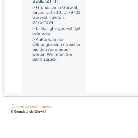
BESETZT !!!
> Grundschule Görwihl,
Kirchstraße 10, D-79733
Görwihl, Telefon:
07754/394
> E-Mail:ghs-goerwihl@t-
online.de
> Außerhalb der
Öffnungszeiten erreichen
Sie den Anrufbeant-
worter. Wir rufen Sie
dann zurück.
Druckversion
|
Sitemap
© Grundschule Görwihl