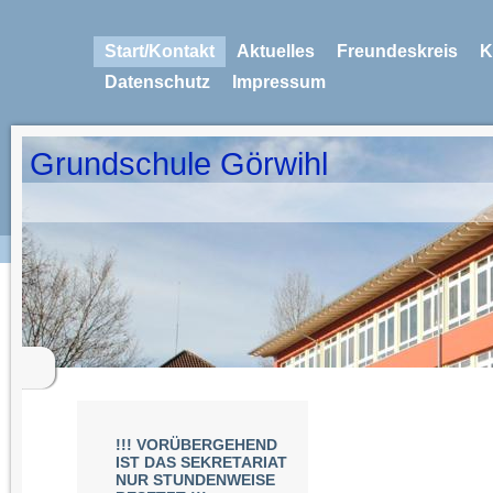
Start/Kontakt
Aktuelles
Freundeskreis
K
Datenschutz
Impressum
Grundschule Görwihl
!!! VORÜBERGEHEND
IST DAS SEKRETARIAT
NUR STUNDENWEISE